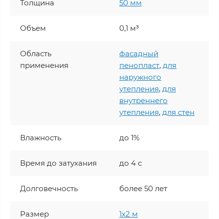
Толщина
50 мм
Объем
0,1 м³
Область
фасадный
применения
пенопласт
,
для
наружного
утепления
,
для
внутреннего
утепления
,
для стен
Влажность
до 1%
Время до затухания
до 4 с
Долговечность
более 50 лет
Размер
1х2 м